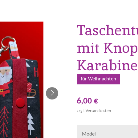
Taschent
mit Knop
Karabine
für Weihnachten
6,00 €
zzgl. Versandkosten
Model