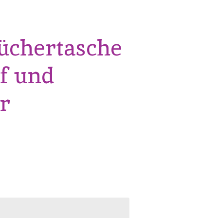
üchertasche
f und
r