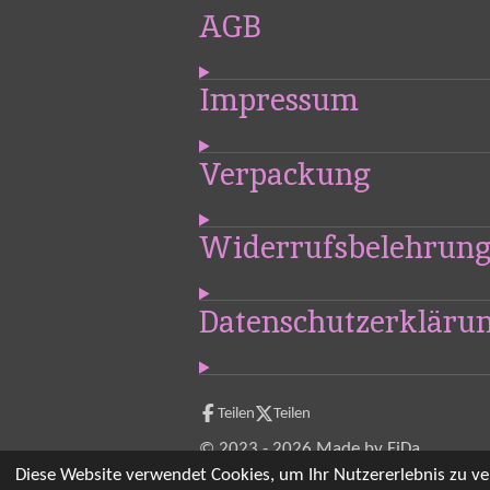
AGB
e
r
t
Impressum
u
n
Verpackung
g
:
4
Widerrufsbelehrung
.
7
8
Datenschutzerkläru
3
3
3
3
Teilen
Teilen
3
© 2023 - 2026 Made by EiDa
3
Diese Website verwendet Cookies, um Ihr Nutzererlebnis zu v