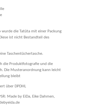
lle
le
o wurde die Tatüta mit einer Packung
iese ist nicht Bestandteil des
 eine Taschentüchertasche.
 die Produktfotografie und die
ch. Die Musteranordnung kann leicht
llung bleibt
chert über DPDHL
SR: Made by EiDa, Eike Dahmen,
adebyeida.de