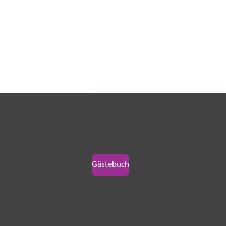
Gästebuch
B
e