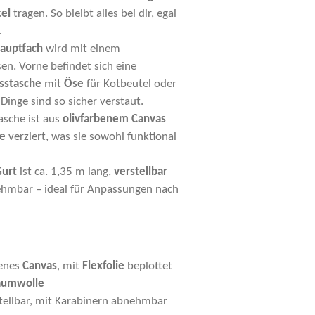
el
tragen. So bleibt alles bei dir, egal
.
auptfach
wird mit einem
en. Vorne befindet sich eine
usstasche
mit
Öse
für Kotbeutel oder
 Dinge sind so sicher verstaut.
asche ist aus
olivfarbenem Canvas
ie
verziert, was sie sowohl funktional
urt
ist ca. 1,35 m lang,
verstellbar
hmbar – ideal für Anpassungen nach
enes
Canvas
, mit
Flexfolie
beplottet
aumwolle
stellbar, mit Karabinern abnehmbar