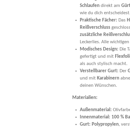
Schlaufen
direkt am
Gürt
wie du dich entscheidest
Praktische Fächer:
Das
H
Reißverschluss
geschloss
zusätzliche Reißverschl
Leckerlies. Alle wichtigen
Modisches Design:
Die T
gefertigt und mit
Flexfol
als auch stylisch macht.
Verstellbarer Gurt:
Der
G
und mit
Karabinern
abne
deinen Wünschen.
Materialien:
Außenmaterial:
Olivfarb
Innenmaterial:
100 % B
Gurt:
Polypropylen
, ver