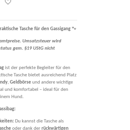
raktische Tasche für den Gassigang
🐾
amtpreise. Umsatzsteuer wird
tatus gem. §19 UStG nicht
ag
ist der perfekte Begleiter für den
ktische Tasche bietet ausreichend Platz
ndy
,
Geldbörse
und andere wichtige
onal und komfortabel – ideal für den
einem Hund.
ssibag:
keiten:
Du kannst die Tasche als
asche
oder dank der
rückwärtigen