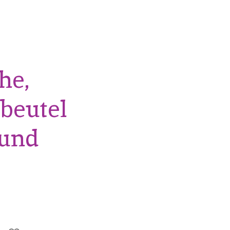
,
he,
beutel
hund