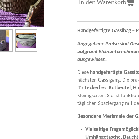
In den Warenkorb
Handgefertigte Gassibag – P
Angegebene Preise sind Ges
aufgrund Kleinunternehmers
ausgewiesen.
Diese
handgefertigte Gassib
nächsten
Gassigang
. Die pra
für
Leckerlies
,
Kotbeutel
,
Ha
Kleinigkeiten. Sie ist funkti
täglichen Spaziergang mit d
Besondere Merkmale der Ga
Vielseitige Tragemöglich
Umhängetasche
,
Baucht