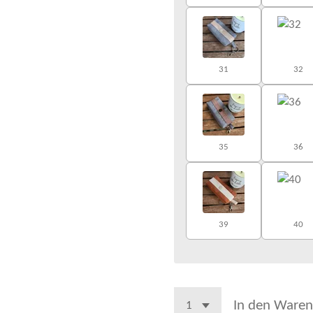
31
32
35
36
39
40
In den Waren