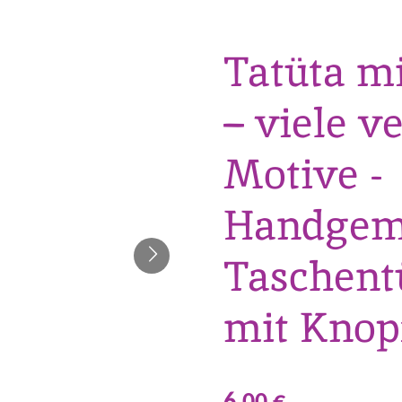
Tatüta m
– viele v
Motive -
Handgem
Taschent
mit Knop