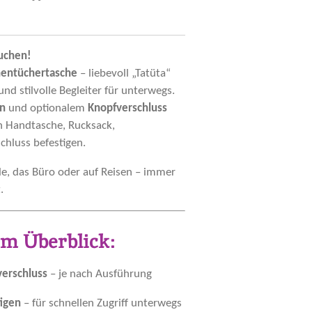
uchen!
entüchertasche
– liebevoll „Tatüta“
und stilvolle Begleiter für unterwegs.
en
und optionalem
Knopfverschluss
an Handtasche, Rucksack,
chluss befestigen.
ule, das Büro oder auf Reisen – immer
.
im Überblick:
erschluss
– je nach Ausführung
igen
– für schnellen Zugriff unterwegs