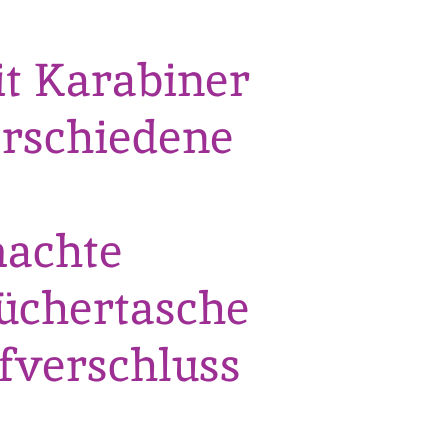
it Karabiner
erschiedene
achte
üchertasche
fverschluss