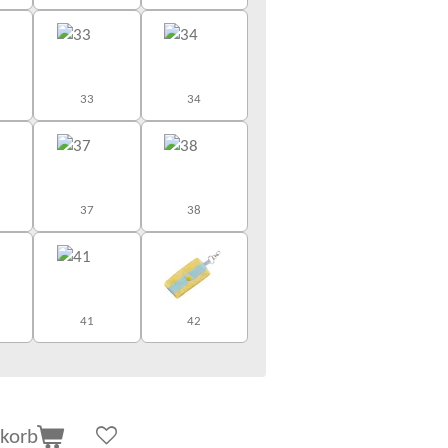
33
34
37
38
41
42
korb