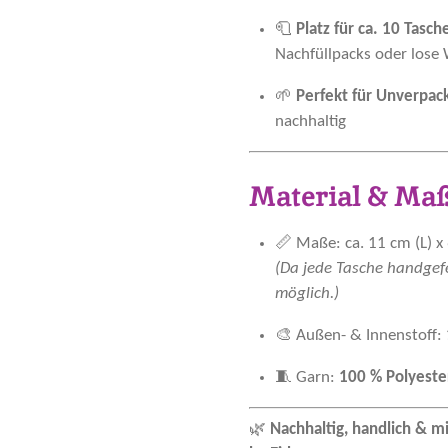
🧻
Platz für ca. 10 Tasc
Nachfüllpacks oder lose
🌱
Perfekt für Unverpac
nachhaltig
Material & Maß
📏 Maße: ca. 11 cm (L) x 
(Da jede Tasche handgefe
möglich.)
🎨 Außen- & Innenstoff:
🧵 Garn:
100 % Polyeste
🌿
Nachhaltig, handlich & m