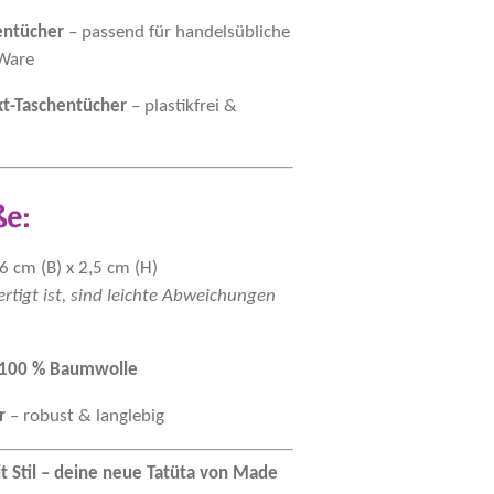
hentücher
– passend für handelsübliche
 Ware
kt-Taschentücher
– plastikfrei &
e:
6 cm (B) x 2,5 cm (H)
rtigt ist, sind leichte Abweichungen
100 % Baumwolle
r
– robust & langlebig
it Stil – deine neue Tatüta von Made