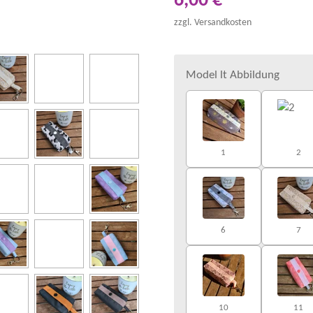
6,00 €
zzgl. Versandkosten
Model lt Abbildung
1
2
6
7
10
11