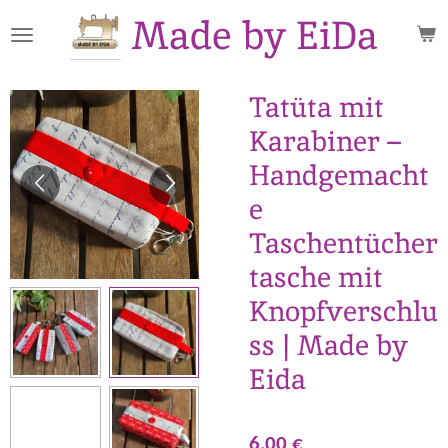
Made by EiDa
Zum
Hauptinhalt
springen
Tatüta mit
Karabiner –
Handgemacht
e
Taschentücher
tasche mit
Knopfverschlu
ss | Made by
Eida
6,00 €