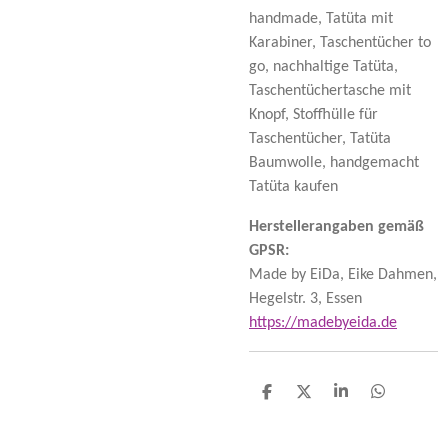
handmade, Tatüta mit
Karabiner, Taschentücher to
go, nachhaltige Tatüta,
Taschentüchertasche mit
Knopf, Stoffhülle für
Taschentücher, Tatüta
Baumwolle, handgemacht
Tatüta kaufen
Herstellerangaben gemäß
GPSR:
Made by EiDa, Eike Dahmen,
Hegelstr. 3, Essen
https://madebyeida.de
T
T
T
T
e
e
e
e
i
i
i
i