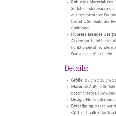
Robustes Material
: Der 
Softshell oder wasserdi
aus beschichteter Baumw
besteht. So bleibt der B
funktional.
Fluoreszierendes Design
Akzentgurtband bietet de
Funktionalität, sondern 
Dunkeln sichtbar bleibt.
Details:
Größe
: 13 cm x 10 cm x
Material
: Außen: Softshe
beschichtete Baumwolle 
Design
: Fluoreszierende
Befestigung
: Karabiner 
Gürtelschnalle oder Tasc