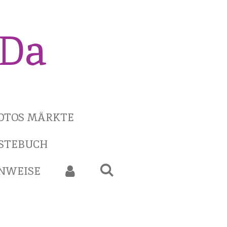
iDa
OTOS MÄRKTE
STEBUCH
INWEISE