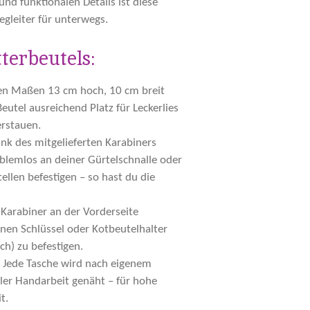
nd funktionalen Details ist diese
egleiter für unterwegs.
tterbeutels:
en Maßen 13 cm hoch, 10 cm breit
Beutel ausreichend Platz für Leckerlies
erstauen.
ank des mitgelieferten Karabiners
blemlos an deiner Gürtelschnalle oder
ellen befestigen – so hast du die
 Karabiner an der Vorderseite
inen Schlüssel oder Kotbeutelhalter
ich) zu befestigen.
: Jede Tasche wird nach eigenem
ller Handarbeit genäht – für hohe
t.