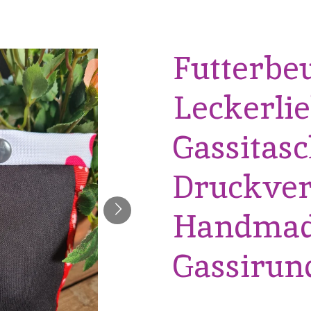
Futterbeu
Leckerlie
Gassitas
Druckver
Handmade
Gassirun