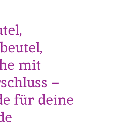
tel,
beutel,
che mit
schluss –
 für deine
de