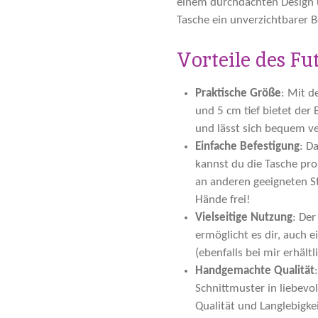
einem durchdachten Design u
Tasche ein unverzichtbarer B
Vorteile des Fu
Praktische Größe
: Mit d
und 5 cm tief bietet der 
und lässt sich bequem v
Einfache Befestigung
: D
kannst du die Tasche pro
an anderen geeigneten St
Hände frei!
Vielseitige Nutzung
: Der
ermöglicht es dir, auch e
(ebenfalls bei mir erhältl
Handgemachte Qualität
Schnittmuster in liebevo
Qualität und Langlebigkei