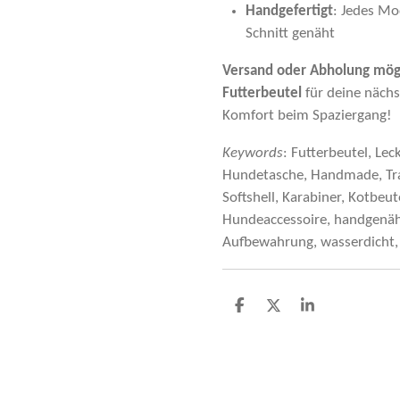
Handgefertigt
: Jedes Mo
Schnitt genäht
Versand oder Abholung mögl
Futterbeutel
für deine näch
Komfort beim Spaziergang!
Keywords
: Futterbeutel, Lec
Hundetasche, Handmade, Tra
Softshell, Karabiner, Kotbeu
Hundeaccessoire, handgenäht,
Aufbewahrung, wasserdicht, 
T
T
T
e
e
e
i
i
i
l
l
l
e
e
e
n
n
n