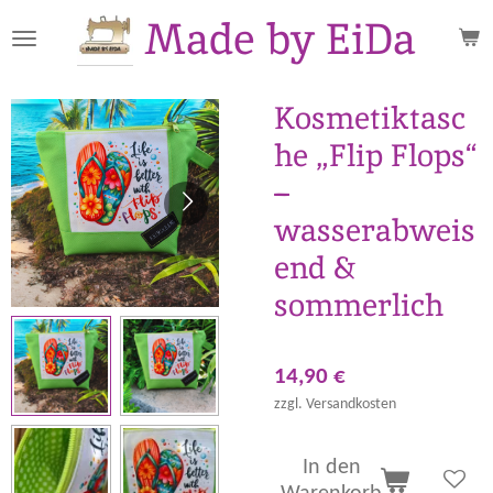
Made by EiDa
Zum
Hauptinhalt
springen
Kosmetiktasc
he „Flip Flops“
–
wasserabweis
end &
sommerlich
14,90 €
zzgl. Versandkosten
In den