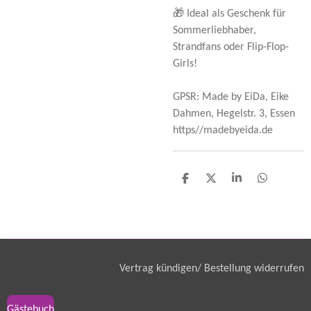
🎁 Ideal als Geschenk für
Sommerliebhaber,
Strandfans oder Flip-Flop-
Girls!
GPSR: Made by EiDa, Eike
Dahmen, Hegelstr. 3, Essen
https//madebyeida.de
T
T
T
T
e
e
e
e
i
i
i
i
l
l
l
l
e
e
e
e
n
n
n
n
Vertrag kündigen/ Bestellung widerrufen
Gästebuch