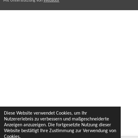
Mit Unterstützung von
Webador
3
3
3
3
S
t
e
r
n
e
Diese Website verwendet Cookies, um Ihr
Nutzererlebnis zu verbessern und maßgeschneiderte
Anzeigen anzuzeigen. Die fortgesetzte Nutzung dieser
Website bestätigt Ihre Zustimmung zur Verwendung von
Cookies.