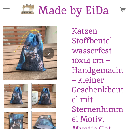
Made by EiDa
Zum
Hauptinhalt
springen
Katzen
Stoffbeutel
wasserfest
10x14 cm –
Handgemacht
– kleiner
Geschenkbeut
el mit
Sternenhimm
el Motiv,
Mystic Cat,