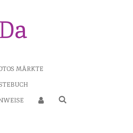
iDa
OTOS MÄRKTE
STEBUCH
INWEISE