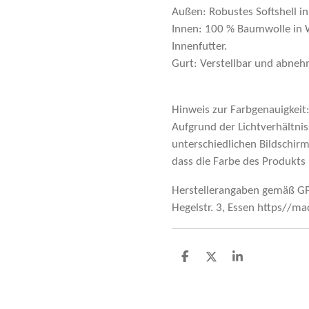
Außen: Robustes Softshell i
Innen: 100 % Baumwolle in W
Innenfutter.
Gurt: Verstellbar und abneh
Hinweis zur Farbgenauigkeit
Aufgrund der Lichtverhältnis
unterschiedlichen Bildschir
dass die Farbe des Produkt
Herstellerangaben gemäß GP
Hegelstr. 3, Essen https//m
T
T
T
e
e
e
i
i
i
l
l
l
e
e
e