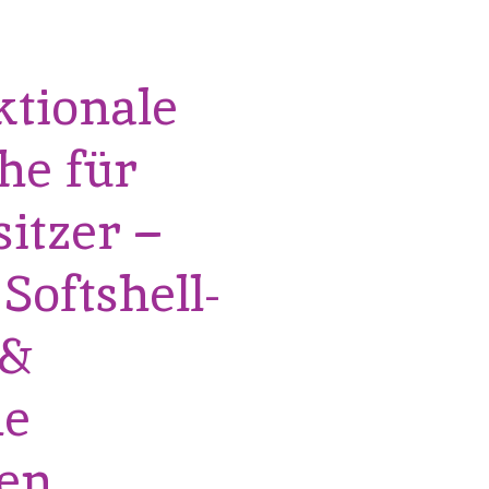
ktionale
he für
itzer –
Softshell-
 &
he
en