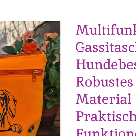
Multifun
Gassitasc
Hundebes
Robustes 
Material
Praktisc
Funktion