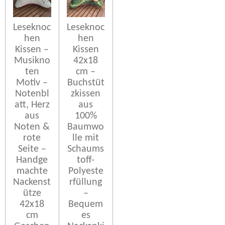
Leseknoc
Leseknoc
hen
hen
Kissen –
Kissen
Musikno
42x18
ten
cm –
Motiv –
Buchstüt
Notenbl
zkissen
att, Herz
aus
aus
100%
Noten &
Baumwo
rote
lle mit
Seite –
Schaums
Handge
toff-
machte
Polyeste
Nackenst
rfüllung
ütze
–
42x18
Bequem
cm
es