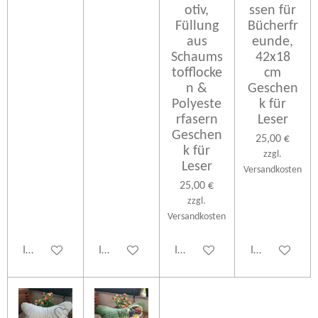
otiv,
ssen für
Füllung
Bücherfr
aus
eunde,
Schaums
42x18
tofflocke
cm
n &
Geschen
Polyeste
k für
rfasern
Leser
Geschen
25,00 €
k für
zzgl.
Leser
Versandkosten
25,00 €
zzgl.
Versandkosten
In den Warenkorb
In den Warenkorb
In den Warenkorb
In den Warenk