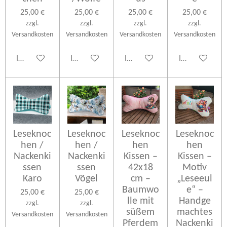
25,00 €
25,00 €
25,00 €
25,00 €
zzgl.
zzgl.
zzgl.
zzgl.
Versandkosten
Versandkosten
Versandkosten
Versandkosten
In den Warenkorb
In den Warenkorb
In den Warenkorb
In den Warenk
Leseknoc
Leseknoc
Leseknoc
Leseknoc
hen /
hen /
hen
hen
Nackenki
Nackenki
Kissen –
Kissen –
ssen
ssen
42x18
Motiv
Karo
Vögel
cm –
„Leseeul
Baumwo
e“ –
25,00 €
25,00 €
lle mit
Handge
zzgl.
zzgl.
süßem
machtes
Versandkosten
Versandkosten
Pferdem
Nackenki