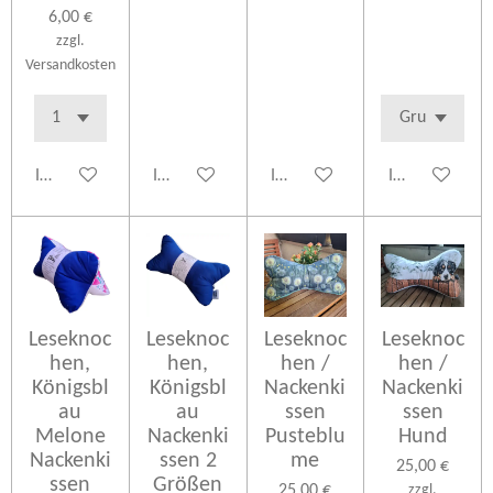
6,00 €
zzgl.
Versandkosten
In den Warenkorb
In den Warenkorb
In den Warenkorb
In den Warenk
Leseknoc
Leseknoc
Leseknoc
Leseknoc
hen,
hen,
hen /
hen /
Königsbl
Königsbl
Nackenki
Nackenki
au
au
ssen
ssen
Melone
Nackenki
Pusteblu
Hund
Nackenki
ssen 2
me
25,00 €
ssen
Größen
25,00 €
zzgl.