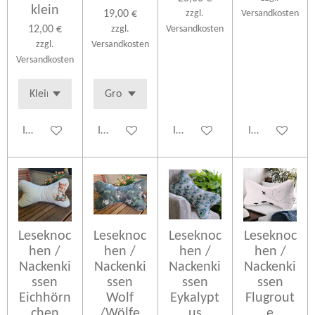
klein
19,00 €
zzgl.
Versandkosten
12,00 €
zzgl.
Versandkosten
zzgl.
Versandkosten
Versandkosten
In den Warenkorb
In den Warenkorb
In den Warenkorb
In den Warenk
Leseknoc
Leseknoc
Leseknoc
Leseknoc
hen /
hen /
hen /
hen /
Nackenki
Nackenki
Nackenki
Nackenki
ssen
ssen
ssen
ssen
Eichhörn
Wolf
Eykalypt
Flugrout
chen
/Wölfe
us
e