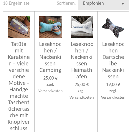
18 Ergebnisse
Sortieren:
Tatüta
Leseknoc
Leseknoc
Leseknoc
mit
hen /
hen /
hen
Karabine
Nackenki
Nackenki
Dartsche
r – viele
ssen
ssen
ibe
verschie
Camping
Heimath
Nackenki
dene
afen
ssen
25,00 €
Motive -
zzgl.
25,00 €
19,00 €
Handge
Versandkosten
zzgl.
zzgl.
machte
Versandkosten
Versandkosten
Taschent
üchertas
che mit
Knopfver
schluss